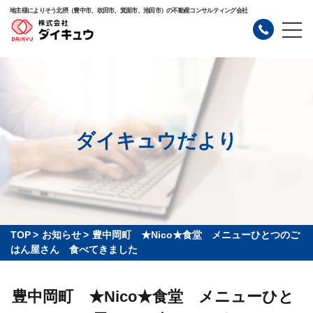
地主様によりそう北摂（豊中市、吹田市、箕面市、池田市）の不動産コンサルティング会社
ダイキュウだより
TOP
>
お知らせ
>
豊中岡町 ★Nico★食堂 メニューひとつのご
はん屋さん 食べてきました
豊中岡町 ★Nico★食堂 メニューひと