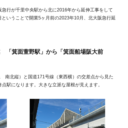
急行が千里中央駅から北に2016年から延伸工事をして
日ということで開業5ヶ月前の2023年10月、北大阪急行延
伸開業 「箕面萱野駅」から「箕面船場阪大前
線 南北縦）と国道171号線（東西横）の交差点から見た
終点駅になります。大きな立派な屋根が見えます。