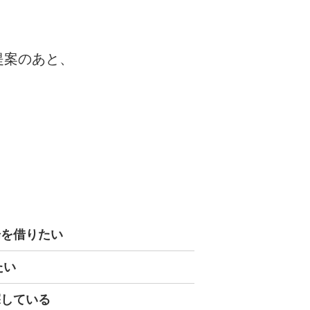
提案のあと、
。
場を借りたい
たい
探している