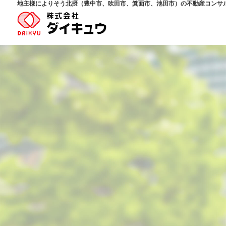
地主様によりそう北摂（豊中市、吹田市、箕面市、池田市）の不動産コンサ