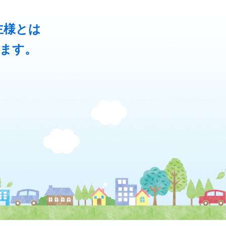
主様とは
ます。
、