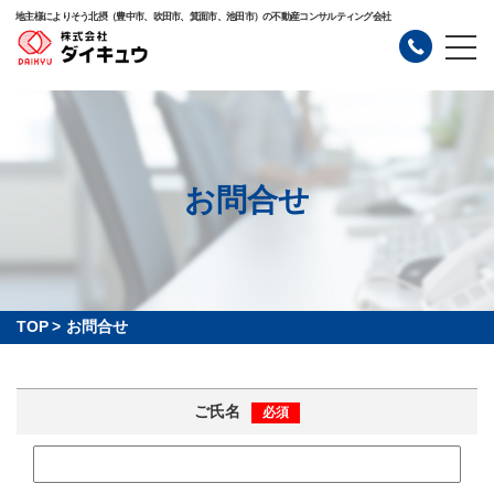
地主様によりそう北摂（豊中市、吹田市、箕面市、池田市）の不動産コンサルティング会社
お問合せ
TOP
>
お問合せ
ご氏名
必須